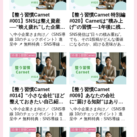
【整う習慣Carnet
【整う習慣Carnet 特別編
#001】SNSは整え資産
#020】Carnetは“積み上
──“映え疲れ”した企業に
げ”の習慣──1年後に残る
贈る、信頼を積む発信の
もの
＼中小企業さま向け／《SNS導
SNS発信は“日々の積み重ね”。
すすめ
線 10のチェックポイント》進
でも、その1投稿がどんな価値
呈中 📌 無料特典：SNS導線 10
になるのか、続ける意味がある
のチェックポイント- SNSが“自
のか──疑問に思うこともある
己満足の発信”になっていない
でしょう。この特別編では、
10.整う習慣Carnet
10.整う習慣Carnet
か- 経営導線に沿った投稿設計
『整う習慣Carnet』という仕組
ができているか- 社内体制と連
みがどのように“資産”となって
携できているか など💡...
いくのかを、1年後に残る“実
感”の...
【整う習慣Carnet
【整う習慣Carnet
#014】“小さな会社”ほど
#009】あなたの会社
整えておきたい自己紹介
に“届ける知財”はありま
ページ
すか？──PDFで始まる整
＼中小企業さま向け／《SNS導
＼中小企業さま向け／《SNS導
え資産の設計図
線 10のチェックポイント》進
線 10のチェックポイント》進
呈中📌 無料特典：SNS導線 10
呈中 📌 無料特典：SNS導線 10
のチェックポイント– SNSが“自
のチェックポイント- SNSが“自
己満足の発信”になっていない
己満足の発信”になっていない
10.整う習慣Carnet
10.整う習慣Carnet
か– 経営導線に沿った投稿設計
か- 経営導線に沿った投稿設計