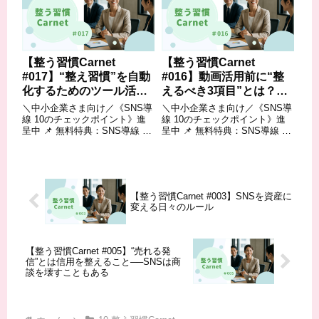
ができているか– 社内体制と連
ができているか- 社内体制と連
携できているか など💡 ...
携できているか など💡...
【整う習慣Carnet
【整う習慣Carnet
#017】“整え習慣”を自動
#016】動画活用前に“整
化するためのツール活用
えるべき3項目”とは？──
とは？
構成・音声・台本の準備
＼中小企業さま向け／《SNS導
＼中小企業さま向け／《SNS導
力
線 10のチェックポイント》進
線 10のチェックポイント》進
呈中 📌 無料特典：SNS導線 10
呈中 📌 無料特典：SNS導線 10
のチェックポイント– SNSが“自
のチェックポイント– SNSが“自
己満足の発信”になっていない
己満足の発信”になっていない
か– 経営導線に沿った投稿設計
か– 経営導線に沿った投稿設計
ができているか– 社内体制と連
ができているか– 社内体制と連
携できているか など💡...
携できているか など💡...
【整う習慣Carnet #003】SNSを資産に
変える日々のルール
【整う習慣Carnet #005】“売れる発
信”とは信用を整えること──SNSは商
談を壊すこともある