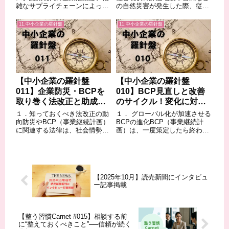
雑なサプライチェーンによって
の自然災害が発生した際、従業
支えられています。原材料の調
員の安全を迅速に確認すること
達から製造、物流、販売に至る
は、企業の最も重要な責務の一
11.中小企業の羅針盤
11.中小企業の羅針盤
まで、多くの企業が相互に依存
つです。安否確認の遅れは、従
し合っているため、自社だけの
業員の不安を増大させるだけで
対策では事業継続の限界があり
なく、その後の救助活動や事業
ます。もしサプラ...
再開の遅延に...
【中小企業の羅針盤
【中小企業の羅針盤
011】企業防災・BCPを
010】BCP見直しと改善
取り巻く法改正と助成金
のサイクル！変化に対応
情報（最新情報）
するための継続的進化
１．知っておくべき法改正の動
１． グローバル化が加速させる
向防災やBCP（事業継続計画）
BCPの進化BCP（事業継続計
に関連する法律は、社会情勢や
画）は、一度策定したら終わり
災害の経験を踏まえて 逐一見直
ではありません。事業環境、組
され、新たな 項目が追加される
織体制、技術の変化、そして新
ことがあります。企業は、これ
たなリスクの出現など、企業を
らの最新の法改正（規制も含
取り巻く状況は常に変化してい
む）の動向を常に把握し、自社
ます。加えて、近年のグローバ
【2025年10月】読売新聞にインタビュ
の対策が法令...
ル化の進展は...
ー記事掲載
【整う習慣Carnet #015】相談する前
に“整えておくべきこと”──信頼が続く