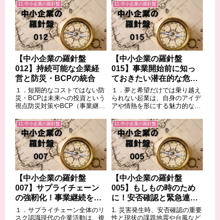
11.中小企業の羅針盤
11.中小企業の羅針盤
【中小企業の羅針盤
【中小企業の羅針盤
012】持続可能な企業経
015】事業開始前に知っ
営と防災・BCPの統合
ておきたい潜在的な危険
と対策
１．短期的なコストではない防
１．夢と希望だけでは乗り越え
災・BCPは未来への投資という
られない起業は、自身のアイデ
視点防災対策やBCP（事業継続
アや情熱を形にする魅力的な挑
計画）の策定には、一定のコス
戦ですが、同時に多くのリスク
トがかかるのは事実です。しか
を伴います。事業計画の甘さに
11.中小企業の羅針盤
11.中小企業の羅針盤
し、これらを単なるコストとし
よる資金ショート、市場ニーズ
て捉えるのではなく、将来の事
の誤認による売上不振、競合の
業継続性を高め、企業価値を守
激化、人材の確保難、法規制の
るための 投...
変更など、事業開...
【中小企業の羅針盤
【中小企業の羅針盤
007】サプライチェーン
005】もしもの時のため
の強靭化！事業継続を左
に！安否確認と緊急連絡
右する連携の重要性
体制構築のポイント
１．サプライチェーン全体のリ
1. 災害発生時、安否確認の重要
スク認識現代の企業活動は、複
性と現状の課題地震や台風など