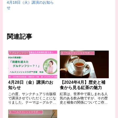
4月18日（火）講演のお知ら
せ
関連記事
7.グルテンフリー
2.「ヘルスコンシャスラボ」事業
4月28日（金）講演のお
【2024年4月】歴史と補
知らせ
食から見る紅茶の魅力
この度、サンクチュアリ出版様
紅茶は、世界中で親しまれる人
で講演させていただくことにな
気のある飲み物ですが、その歴
りました。テーマは～グルテン
史と補食の関係についてご存知
フリーがあなたの未来を変え
ですか？今回は、紅茶の魅力を
る！～「ゆみの実体験！背徳を
歴史と補食の視点から探ってみ
2.「ヘルスコンシャスラボ」事業
超えたグルテンフリー？！」で
ます。◆紅茶の歴史紅茶は、中