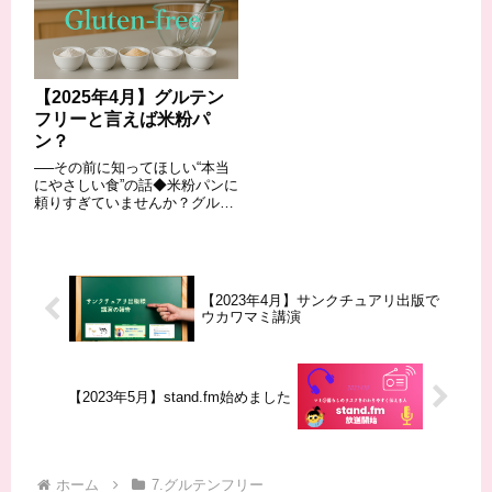
す。日時：4月28日（金）13:30
国が発祥の地とされています。
～15:00場所：サンクチュアリ
世界で2番目に多く飲まれてい
出版B...
る飲料であり、様...
【2025年4月】グルテン
フリーと言えば米粉パ
ン？
──その前に知ってほしい“本当
にやさしい食”の話◆米粉パンに
頼りすぎていませんか？グルテ
ンフリーという言葉が浸透して
きた今、「米粉パン」を手作り
したことがある方も多いのでは
ないでしょうか。もちろん、焼
きたての香りや、もちっとした
【2023年4月】サンクチュアリ出版で
食感は魅力的...
ウカワマミ講演
【2023年5月】stand.fm始めました
ホーム
7.グルテンフリー