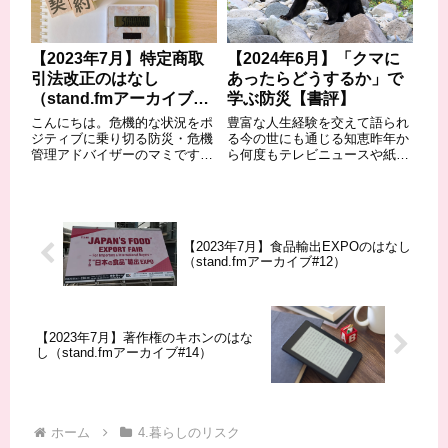
ア...
【2023年7月】特定商取
【2024年6月】「クマに
引法改正のはなし
あったらどうするか」で
（stand.fmアーカイブ
学ぶ防災【書評】
#15）
こんにちは。危機的な状況をポ
豊富な人生経験を交えて語られ
ジティブに乗り切る防災・危機
る今の世にも通じる知恵昨年か
管理アドバイザーのマミです。
ら何度もテレビニュースや紙面
さて、6月に特定商取引法が改
を賑わしてきた「クマが市街地
正されました。私のTwitterでは
に出没」「けが人が出た」ニュ
絵解きで簡単に説明済みです
ース。私も自著「もしもに備え
が、さらに、この法律の改正点
る 災害・くらしのリスクガイ
についてお話してみました。
ド」で紹介させていただいたと
【2023年7月】食品輸出EXPOのはなし
Twitte...
ころである。自然...
（stand.fmアーカイブ#12）
【2023年7月】著作権のキホンのはな
し（stand.fmアーカイブ#14）
ホーム
4.暮らしのリスク