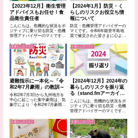
【2023年12月】衛生管理
【2024年1月】防災・く
アドバイスもお任せ！食
らしのリスクお役立ち情
品衛生責任者
報について
こんにちは。危機的な状況をポ
防災・危機管理アドバイザーの
ジティブに乗り切る防災・危機
マミです。令和6年能登半島地
管理アドバイザーのマミです。
震で被災された皆さまに心より
今月、食品衛生責任者講習に参
お見舞い申し上げます。今回、
加いたしました。弊社では、
情報収集に必要なサイトや今ま
4.暮らしのリスク
4.暮らしのリスク
「地域の食と観光をつなぐ情報
で私が発信してきた内容につき
発信事業」「ヘルスコンシャス
ましておまとめします。【政府
ラボ」事業を展開しておりま
関連】政府系X（Twitter）⇒ク
す。また、私自身が1...
リック内...
避難指示に一本化～「令
【2024年12月】2024年の
和2年7月豪雨」の教訓～
暮らしのリスクを振り返
る（stand.fmアーカイブ
令和2年7月3日から九州地方を
#34）
中心に起こった集中豪雨は、気
こんにちは。危機的な状況をポ
象庁により「令和2年7月豪雨」
ジティブに乗り切る防災・危機
と命名されました。顕著な自然
管理アドバイザーのマミです。
災が起こった場合は、後世への
いよいよ師走になりましたが34
伝承のために一定の基準によ
回目のstand.fmを更新いたしま
4.暮らしのリスク
4.暮らしのリスク
り、名前がつけられることにな
した。2024年に発生したニュー
っています。さて、今回の豪雨
スから、防災・防犯・暮らしの
を受けて、もう...
リスクにまつわるものをピック