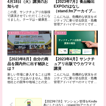
4月18日（火）講演のお
【2023年7月】食品輸出
知らせ
EXPOのはなし
（stand.fmアーカイブ
この度、サンクチュアリ出版様
#12）
で講演させていただくことにな
こんにちは。危機的な状況をポ
りました。テーマは～健康意識
ジティブに乗り切る防災・危機
の高い人全員集合！～「食べる
管理アドバイザーのマミです。
前に見る！！」食品表示から健
今回、暮らしのリスクにもちょ
康美人になる方法です。日時：
っと関りがあるんですが、6月
3.観光政策／インバウンド／地域経済
6.食品表示
4月18日（火）10:30～場所：サ
に「日本の食品輸出EXPO」を
ンクチュアリ出版B１Ｆイベン
見学してきました。今年で7回
トホール...
目の開催、日本貿易振興機構や
農林水産省が共...
【2023年8月】自分の商
【2023年4月】サンクチ
品を国内外に出す秘訣と
ュアリ出版でウカワマミ
は？
講演
新しい市場に参入することは簡
こんにちは、危機的な状況をポ
単なことではありません。競合
ジティブに乗り切る防災・危機
他社との競争や地域ごとの文
管理アドバイザーのマミです。
化・規制の違いなど、さまざま
2023年4月18日（火）に、サン
な障壁が立ちはだかります。そ
クチュアリ出版様で「～健康意
こで成功するための秘訣とし
識の高い人全員集合！～「食べ
て、以下の要点を考慮すること
る前に見る！！」食品表示から
が大切になります。ここでは
健康美人になる方法」というテ
【2023年7月】マンション管理をKindle
「EXPO」等の視察や...
ーマで講演...
本にしたはなし（stand.fmアーカイブ