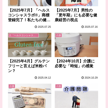
【2025年7月】男性の
【2025年7月】「ヘルス
「更年期」にも必要な健
コンシャスラボ®」商標
康経営の視点
登録完了！私たちの健康
への誓い
2025.07.25
2025.07.16
2.「ヘルスコンシャスラボ」事業
介護
【2025年4月】グルテン
【2024年10月】介護に
フリーと言えば米粉パ
必要な「時短」の感覚
ン？
2025.04.12
2024.10.29
介護
介護