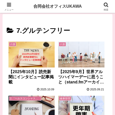
合同会社オフィスUKAWA
メニュー
検索
7.グルテンフリー
介護
介護
【2025年10月】読売新
【2025年9月】世界アル
聞にインタビュー記事掲
ツハイマーデーに思うこ
載
と（stand.fmアーカイブ
#37）
2025.10.09
2025.09.21
2.「ヘルスコンシャスラボ」事業
健康管理