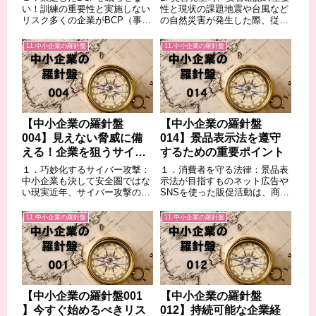
い！訓練の重要性と実施しない
性と現状の課題地震や台風など
リスク多くの企業がBCP（事業
の自然災害が発生した際、従業
継続計画）を策定するものの、
員の安全を迅速に確認すること
その多くが一度作成されただけ
は、企業の最も重要な責務の一
11.中小企業の羅針盤
11.中小企業の羅針盤
で見直されることなく、適切な
つです。安否確認の遅れは、従
訓練も行われていないのが現状
業員の不安を増大させるだけで
です。しかし、どんなに綿密な
なく、その後の救助活動や事業
計画も、実際に...
再開の遅延に...
【中小企業の羅針盤
【中小企業の羅針盤
004】見えない脅威に備
014】景品表示法を遵守
える！企業を狙うサイバ
するための重要ポイント
ーリスクとその対策最前
１．巧妙化するサイバー攻撃：
１．消費者を守る法律：景品表
線
中小企業も決して安全圏ではな
示法が目指すものネット広告や
い現実近年、サイバー攻撃の手
SNSを使った販促活動は、商品
口はますます巧妙化し、その標
やサービスの魅力を伝える上で
的は大企業だけでなく、セキュ
不可欠です。しかし、その表現
11.中小企業の羅針盤
11.中小企業の羅針盤
リティ対策が比較的脆弱な中小
が誤解を招くものだったり、実
企業にも広がっています。ラン
際よりも過大な景品を約束した
サムウェアによる身代金要求、
りすると、消費者は正しい判断
顧客情報や機密情...
ができなくなっ...
【中小企業の羅針盤001
【中小企業の羅針盤
】今すぐ始めるべきリス
012】持続可能な企業経