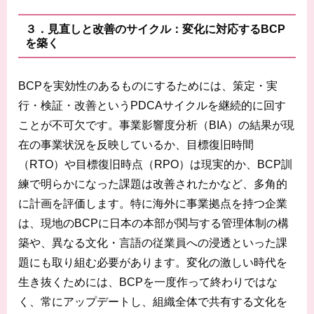
３．見直しと改善のサイクル：変化に対応するBCP
を築く
BCPを実効性のあるものにするためには、策定・実
行・検証・改善というPDCAサイクルを継続的に回す
ことが不可欠です。事業影響度分析（BIA）の結果が現
在の事業状況を反映しているか、目標復旧時間
（RTO）や目標復旧時点（RPO）は現実的か、BCP訓
練で明らかになった課題は改善されたかなど、多角的
に計画を評価します。特に海外に事業拠点を持つ企業
は、現地のBCPに日本の本部が関与する管理体制の構
築や、異なる文化・言語の従業員への浸透といった課
題にも取り組む必要があります。変化の激しい時代を
生き抜くためには、BCPを一度作って終わりではな
く、常にアップデートし、組織全体で共有する文化を