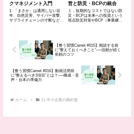
クマネジメント入門
営と防災・BCPの統合
1. 「まさか」は通用しない近
１．短期的なコストではない防
年、自然災害、サイバー攻撃、
災・BCPは未来への投資という
サプライチェーンの寸断など、
視点防災対策やBCP（事業継続
企業を取り巻くリスクは多様化
計画）の策定には、一定のコス
し、その影響は深刻さを増して
トがかかるのは事実です。しか
います。特に、経営資源に限り
し、これらを単なるコストとし
がある中小企業にとって、これ
て捉えるのではなく、将来の事
らのリスクは事業継続を大きく
業継続性を高め、企業価値を守
【整う習慣Carnet #015】相談する前
揺るがす可能性...
るための 投...
に“整えておくべきこと”──信頼が続く
依頼のコツ
【整う習慣Carnet #016】動画活用前
に“整えるべき3項目”とは？──構成・音
声・台本の準備力
ホーム
11.中小企業の羅針盤