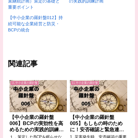
業継続計画）策定の基礎と
の実践的訓練計画
重要ポイント
【中小企業の羅針盤012】持
続可能な企業経営と防災・
BCPの統合
関連記事
11.中小企業の羅針盤
11.中小企業の羅針盤
【中小企業の羅針盤
【中小企業の羅針盤
006】BCPの実効性を高
005】もしもの時のため
めるための実践的訓練計
に！安否確認と緊急連絡
画
体制構築のポイント
１．策定したBCPを眠らせな
1. 災害発生時、安否確認の重要