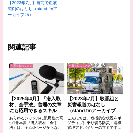
【2023年7月】自前で血液
製剤のはなし（stand.fmア
ーカイブ#5）
関連記事
4.暮らしのリスク
4.暮らしのリスク
【2025年4月】「潜入取
【2023年7月】歌番組と
材、全手法」普通の文章
災害報道のはなし
にも応用できるスキル
（stand.fmアーカイブ
【書評】
#4）
あらゆるジャンルに汎用性の高
こんにちは。危機的な状況をポ
い1冊本書『潜入取材、全手
ジティブに乗り切る防災・危機
法』は、全253ページからなる
管理アドバイザーのマミです。
新書であり、テレビや週刊誌で
この回を収録したころに、サン