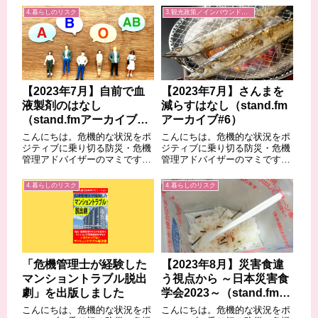
話題となった数々の潜入ルポを
クチュアリ出版さんで「食べる
4.暮らしのリスク
3.観光政策／インバウンド／地域経済
手がけてきた著者による書き下
前に見る、食品表示から健康美
ろし作品だ。筆者は、週刊文春
人になる方法」のテーマで講演
などで某アパレルメーカーへの
させていただきました。その講
潜入記事を執筆す...
演内容についての...
【2023年7月】自前で血
【2023年7月】さんまを
液製剤のはなし
減らすはなし（stand.fm
（stand.fmアーカイブ
アーカイブ#6）
#5）
こんにちは。危機的な状況をポ
こんにちは。危機的な状況をポ
ジティブに乗り切る防災・危機
ジティブに乗り切る防災・危機
管理アドバイザーのマミです。
管理アドバイザーのマミです。
今回は4月22日のツイートでご
さて、今回は食卓でおなじみの
紹介した、自衛隊の自前で血液
「さんま」の漁獲量についての
4.暮らしのリスク
4.暮らしのリスク
製剤の話です。ツイートは貼っ
お話をいたします。カテゴリ―
ておきます。今まで、自衛隊員
としては、暮らしのリスク危機
の血液製剤については、日本赤
管理なんですが、漁業に関する
十字を通じて、...
問題、地域経済を...
「危機管理士が経験した
【2023年8月】災害食違
マンショントラブル脱出
う視点から ～日本災害食
劇」を出版しました
学会2023～（stand.fmア
ーカイブ#16）
こんにちは、危機的な状況をポ
こんにちは。危機的な状況をポ