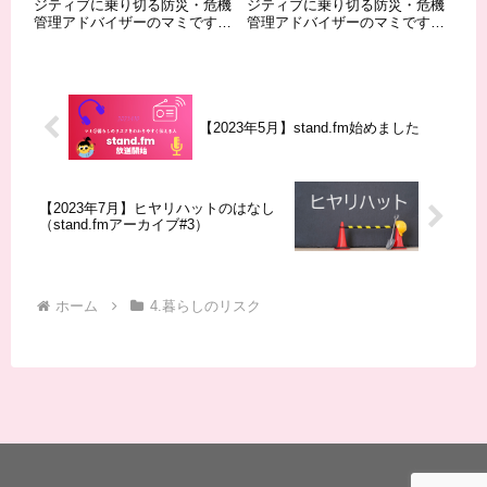
ジティブに乗り切る防災・危機
ジティブに乗り切る防災・危機
管理アドバイザーのマミです。
管理アドバイザーのマミです。
この度、Kindle書籍として「危
今回は、8月5日と6日の2日間参
機管理士が経験したマンション
加した、日本災害食学会の学術
トラブル脱出劇 今から使える
大会の個人的感想について書い
40のソリューション」を弊社代
てみようと思います。参考ツイ
表社員2名（マミ・ゆみ）の共
ート告知だったんですが、2023
著として...
年8月5...
【2023年5月】stand.fm始めました
【2023年7月】ヒヤリハットのはなし
（stand.fmアーカイブ#3）
ホーム
4.暮らしのリスク