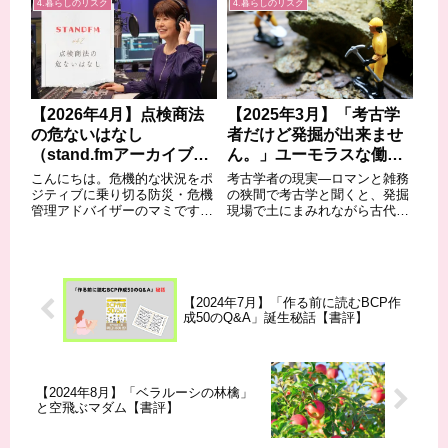
4.暮らしのリスク
4.暮らしのリスク
世の中では規制緩和の流れが加
手がけてきた著者による書き下
速しました。また、金融ビック
ろし作品だ。筆者は、週刊文春
バンと呼ばれ...
などで某アパレルメーカーへの
潜入記事を執筆す...
【2026年4月】点検商法
【2025年3月】「考古学
の危ないはなし
者だけど発掘が出来ませ
（stand.fmアーカイブ
ん。」ユーモラスな働き
#42）
方改革への提言?!【書
こんにちは。危機的な状況をポ
考古学者の現実—ロマンと雑務
評】
ジティブに乗り切る防災・危機
の狭間で考古学と聞くと、発掘
管理アドバイザーのマミです。
現場で土にまみれながら古代文
さて、stand.fmを更新いたしま
明の謎を解き明かす研究者の姿
した。今回は、屋根や給湯器の
を想像するかもしれない。しか
点検と称して高額なものを売り
し、本書はそんなロマンあふれ
つける点検商法の注意点につい
るイメージを覆し、現代の考古
てお話しています。放送はこち
学者たちの意外な日常をユーモ
【2024年7月】「作る前に読むBCP作
らをお聞...
ラスに描き出して...
成50のQ&A」誕生秘話【書評】
【2024年8月】「ベラルーシの林檎」
と空飛ぶマダム【書評】