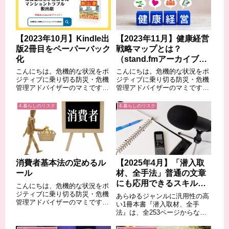
【2023年10月】Kindle出
【2023年11月】健康経営
版2冊目をペーパーバック
戦略マップとは？
化
（stand.fmアーカイブ
#24）
こんにちは。危機的な状況をポ
こんにちは。危機的な状況をポ
ジティブに乗り切る防災・危機
ジティブに乗り切る防災・危機
管理アドバイザーのマミです。
管理アドバイザーのマミです。
さて、今回は昨年12月に発売し
さてわたくしは、暮らしのリス
た「危機管理士が経験したマン
クをみなさまにわかりやすくお
4.暮らしのリスク
4.暮らしのリスク
ショントラブル脱出劇」のペー
伝えする中で、企業の健康経営
パーバック化のお知らせです。
についても興味が湧き、健康経
分譲マンションを購入後に起こ
営アドバイザーのライセンスも
り得るトラブル...
持っています。先...
消費者基本法の定めるル
【2025年4月】「潜入取
ール
材、全手法」普通の文章
にも応用できるスキル
こんにちは、危機的な状況をポ
【書評】
ジティブに乗り切る防災・危機
あらゆるジャンルに汎用性の高
管理アドバイザーのマミです。
い1冊本書『潜入取材、全手
今回は消費者基本法について考
法』は、全253ページからなる
えてみます。◆消費者被害は増
新書であり、テレビや週刊誌で
える一方だった1990年代以降、
話題となった数々の潜入ルポを