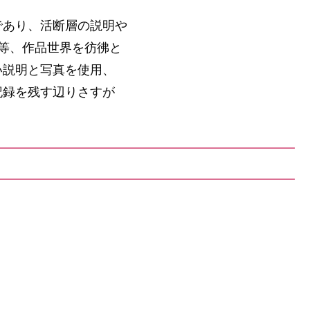
であり、活断層の説明や
等、作品世界を彷彿と
い説明と写真を使用、
記録を残す辺りさすが