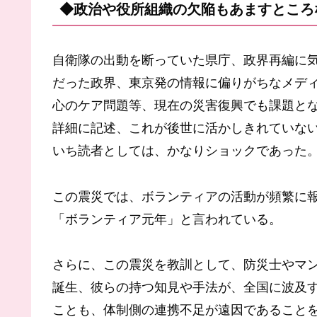
◆政治や役所組織の欠陥もあますところ
自衛隊の出動を断っていた県庁、政界再編に
だった政界、東京発の情報に偏りがちなメデ
心のケア問題等、現在の災害復興でも課題と
詳細に記述、これが後世に活かしきれていな
いち読者としては、かなりショックであった
この震災では、ボランティアの活動が頻繁に
「ボランティア元年」と言われている。
さらに、この震災を教訓として、防災士やマ
誕生、彼らの持つ知見や手法が、全国に波及
ことも、体制側の連携不足が遠因であること