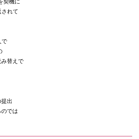
災を契機に
返されて
人で
の
読み替えで
の提出
るのでは