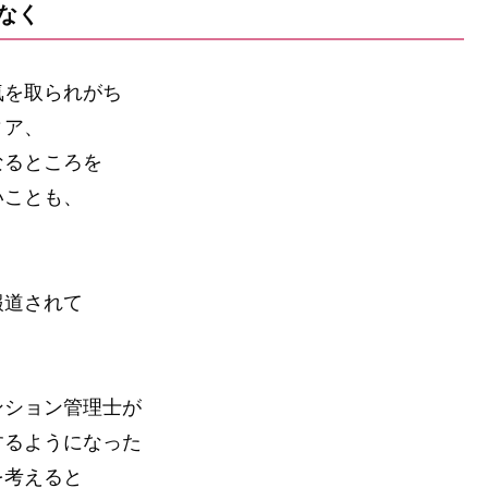
なく
気を取られがち
ィア、
なるところを
いことも、
。
報道されて
ンション管理士が
するようになった
を考えると