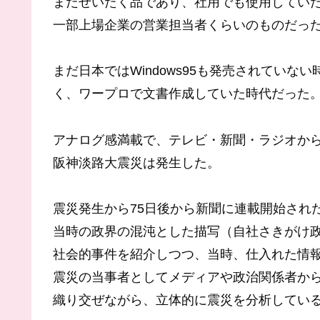
まだぜいたく品であり、社用でも使用してい
一部上場企業の営業担当者くらいのものだっ
まだ日本ではWindows95も発売されていない
く、ワープロで文書作成していた時代だった
アナログ感満載で、テレビ・新聞・ラジオか
阪神淡路大震災は発生した。
震災発生から75日後から新聞に連載開始され
当時の政界の混沌とした描写（自社さきがけ
社会的事件を紹介しつつ、当時、仕入れた情
震災の当事者としてメディアや政治関係者か
織り交ぜながら、立体的に震災を分析してい