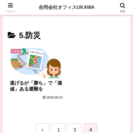
合同会社オフィスUKAWA
メニュー
検索
5.防災
5.防災
逃げるが「勝ち」で「価
値」ある避難を
2020.09.23
前
1
3
4