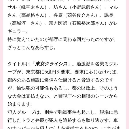
サル（峰竜太さん）、坊さん（小野武彦さん）、マル
さん（高品格さん）、弁慶（苅谷俊介さん）、課長
（高城淳一さん）、宗方医師（石原裕次郎さん）がレ
ギュラー。
特に覚えていたのが都庁に関わる回だったのですが、
ざっとこんなあらすじ。
タイトルは「
東京クライシス
」。過激派を名乗るグル
ープが、東京都に5億円を要求。要求に応じなければ、
都内のある施設に爆弾を仕掛けると脅迫するのです
が、愉快犯の可能性もあるし、都の財政上、そのよう
な大金は支払えない、と警視庁への相談のシーンから
始まります。
犯人グループは、別件で強盗事件も起こし、現場に急
行したトラと弁慶が犯人を追跡するも取り逃がす。車
のナンバーから犯人の1人を逮捕するものの、これがま