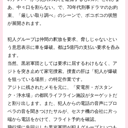
あ、中々口を割らない。で、70年代刑事ドラマのお約
束、「厳しい取り調べ」のシーンで、ボコボコの状態
が展開されます。
犯人グループは仲間の釈放を要求、脅しじゃないとい
う意思表示に車を爆破。都は5億円の支払い要求を呑み
ます。
当然、黒岩軍団としては要求に屈するわけもなく、ア
ジトを突き止めて家宅捜索。捜査の肝は「犯人が爆破
を狙っている場所」の特定作業です。
アジトに残されたメモを元に、「変電所・ガスタン
ク・浄水場」の都民ライフライン施設がターゲットだ
と割り出します。また、犯人からの電話の音声にプロ
ペラの音を聞きつけたサルが、セスナ機の会社に片っ
端から電話をかけて、フライト予約を確認。
飛行場に先回りした黒岩軍団が犯人グループといつも