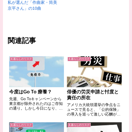
私が選んだ「作曲家・筒美
京平さん」の10曲
関連記事
4.暮らしのリスク
4.暮らしのリスク
今度はGo To 療養？
俳優の労災申請と忖度と
責任の所在
先週、Go Toキャンペーンから
東京都が除外されたのはご存知
アメリカ大統領選挙の争点をニ
の通り。しかし今日になり、東
ュースで見ると、「公的保険」
京都や愛知県で感染者の軽症者
の導入を巡って激しい応酬が繰
用の施設が不足していることに
り広げられています。何でも国
対して、こんな記事が掲載され
が賄うのはおかしい、保険は民
4.暮らしのリスク
4.暮らしのリスク
ました。菅長官、療養ホテル不
間で行うべき、支払えない人は
足に苦言 「自治体は早急な確