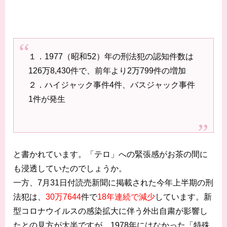
１．1977（昭和52）年の刑法犯の認知件数は
126万8,430件で、前年より2万799件の増加
２．ハイジャック事件4件、バスジャック事件
1件が発生
と書かれています。「テロ」への緊張感がお茶の間に
も浸透していたのでしょうか。
一方、7月31日付読売新聞に掲載された今年上半期の刑
法犯は、
30万7644
件で
18年連続で減少
しています。新
型コロナウイルスの感染拡大に伴う外出自粛が影響し
たとの見方が大半ですが、1978年にはなかった「特殊