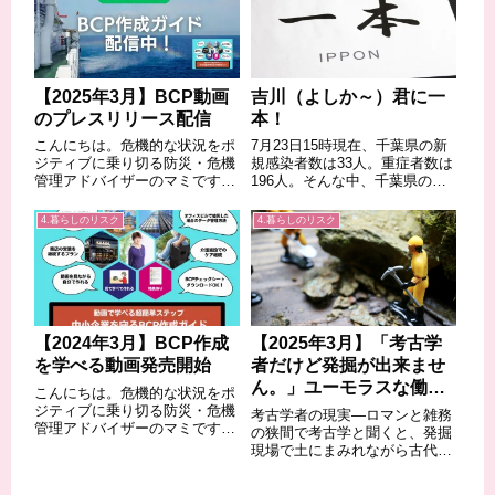
努力が足りないからだ、という
保を」（20...
お国柄。これからご紹介するニ
ュースは、あちら...
【2025年3月】BCP動画
吉川（よしか～）君に一
のプレスリリース配信
本！
こんにちは。危機的な状況をポ
7月23日15時現在、千葉県の新
ジティブに乗り切る防災・危機
規感染者数は33人。重症者数は
管理アドバイザーのマミです。
196人。そんな中、千葉県の森
さて、今年は阪神淡路大震災、
田健作知事の言動が連日話題に
地下鉄サリン事件から30年、東
なっています。千葉の海の事故
4.暮らしのリスク
4.暮らしのリスク
日本大震災から14年を迎えま
撲滅を 森田健作知事が一宮海
す。災害の教訓を生かして減災
岸視察（千葉日報2020年7月23
に務めるためBCP作成について
日付）今年は県内全ての海水浴
の動画配信を...
場...
【2024年3月】BCP作成
【2025年3月】「考古学
を学べる動画発売開始
者だけど発掘が出来ませ
ん。」ユーモラスな働き
こんにちは。危機的な状況をポ
方改革への提言?!【書
ジティブに乗り切る防災・危機
考古学者の現実—ロマンと雑務
管理アドバイザーのマミです。
評】
の狭間で考古学と聞くと、発掘
令和6年能登半島沖地震から2か
現場で土にまみれながら古代文
月を経過し、3月11日には東日
明の謎を解き明かす研究者の姿
本大震災から13年を迎えます。
を想像するかもしれない。しか