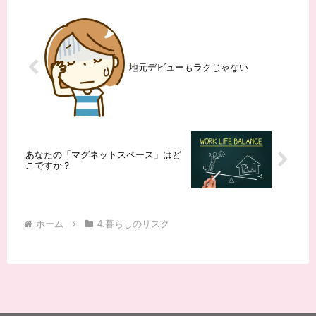
◆BCP作成の動画発売昨今、事
し、本書はそんなロマンあふれ
業継続計画（BCP）作成につい
るイメージを覆し、現代の考古
てお問...
学者たちの意外な日常をユーモ
ラスに描き出して...
地元デビューもラクじゃない
あなたの「マグネットスペース」はど
こですか？
ホーム
4.暮らしのリスク