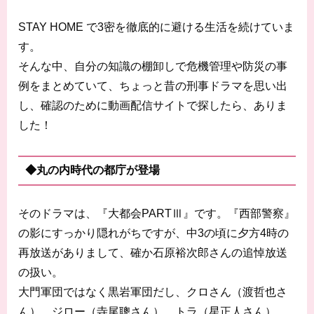
STAY HOME で3密を徹底的に避ける生活を続けていま
す。
そんな中、自分の知識の棚卸しで危機管理や防災の事
例をまとめていて、ちょっと昔の刑事ドラマを思い出
し、確認のために動画配信サイトで探したら、ありま
した！
◆丸の内時代の都庁が登場
そのドラマは、『大都会PARTⅢ』です。『西部警察』
の影にすっかり隠れがちですが、中3の頃に夕方4時の
再放送がありまして、確か石原裕次郎さんの追悼放送
の扱い。
大門軍団ではなく黒岩軍団だし、クロさん（渡哲也さ
ん）、ジロー（寺尾聰さん）、トラ（星正人さん）、