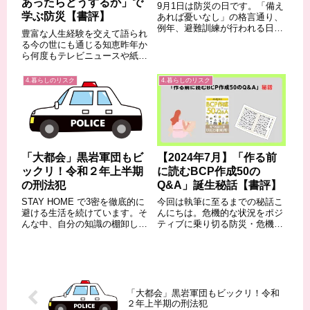
あったらどうするか」で
9月1日は防災の日です。「備え
学ぶ防災【書評】
あれば憂いなし」の格言通り、
例年、避難訓練が行われる日で
豊富な人生経験を交えて語られ
すが、今年はコロナウイルスの
る今の世にも通じる知恵昨年か
影響により、訓練が中止された
ら何度もテレビニュースや紙面
り規模が縮小される自治体が数
を賑わしてきた「クマが市街地
多いと思います。「令和2年7月
に出没」「けが人が出た」ニュ
4.暮らしのリスク
4.暮らしのリスク
豪雨」の避難所運営の経験談が
ース。私も自著「もしもに備え
あちこちで紹...
る 災害・くらしのリスクガイ
ド」で紹介させていただいたと
ころである。自然...
「大都会」黒岩軍団もビ
【2024年7月】「作る前
ックリ！令和２年上半期
に読むBCP作成50の
の刑法犯
Q&A」誕生秘話【書評】
STAY HOME で3密を徹底的に
今回は執筆に至るまでの秘話こ
避ける生活を続けています。そ
んにちは。危機的な状況をポジ
んな中、自分の知識の棚卸しで
ティブに乗り切る防災・危機管
危機管理や防災の事例をまとめ
理アドバイザーのマミです。前
ていて、ちょっと昔の刑事ドラ
作「もしもに備える 災害・くら
マを思い出し、確認のために動
しのリスクガイド」の執筆から
画配信サイトで探したら、あり
約10か月経過しました。その
ました！◆丸の内時代の都庁が
間、すでに出版済みのkindle本
登場その...
をまとめ...
「大都会」黒岩軍団もビックリ！令和
２年上半期の刑法犯