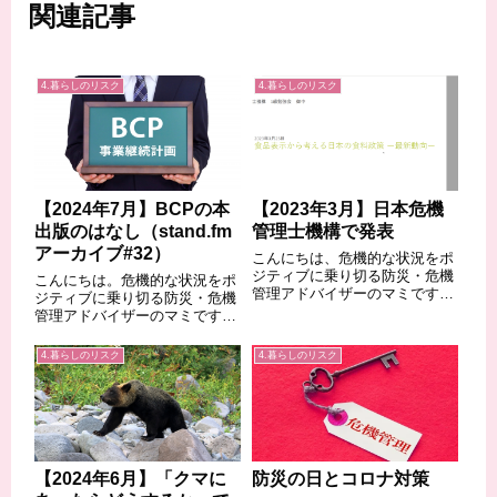
関連記事
4.暮らしのリスク
4.暮らしのリスク
【2024年7月】BCPの本
【2023年3月】日本危機
出版のはなし（stand.fm
管理士機構で発表
アーカイブ#32）
こんにちは、危機的な状況をポ
ジティブに乗り切る防災・危機
こんにちは。危機的な状況をポ
管理アドバイザーのマミです。
ジティブに乗り切る防災・危機
2023年3月25日（土）に、日本
管理アドバイザーのマミです。
危機管理士機構で「食品表示か
久々にstand.fmを更新したので
ら考える日本の食料政策 ー最新
すが、そのお知らせ告知をブロ
4.暮らしのリスク
4.暮らしのリスク
動向ー」について発表しまし
グにアップロードの際、間違え
た。危機管理士1級取得者向け
て前回のブログを上書きする失
の勉強会の...
敗をしました。アーカイブを出
して何と...
【2024年6月】「クマに
防災の日とコロナ対策