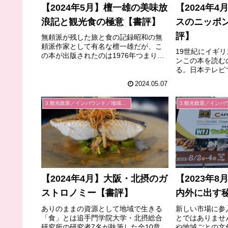
【2024年5月】檀一雄の美味放
【2024年
浪記と観光食の極意【書評】
スのニッポ
評】
無頼派が残した旅と食の記録昭和の無
頼派作家として有名な檀一雄だが、こ
19世紀にイギ
の本が出版されたのは1976年つまり彼
ンこの本を読む
が世を去った年と同年であった。放浪
る。日本テレビ
と不倫を描いた「火宅の人」があまり
し・さんま世界
にも有名になり、「リツコ・その愛」
2024.05.07
（～万人の数字
「リツコ・その死」と共に出版され...
とに増えていた
3.観光政策／インバウンド／地域経済
なり、まだ通販の
【2024年4月】大阪・北摂のガ
【2023年
ストロノミー【書評】
内外に出す
ありのままの資源として地域で生きる
新しい市場に参
「食」とは追手門学院大学・北摂総合
とではありませ
研究所の研究者7名が執筆した全10章か
や地域ごとの文