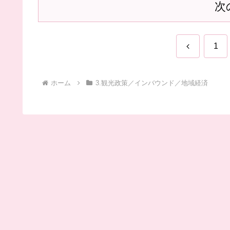
次
前
1
へ
ホーム
3.観光政策／インバウンド／地域経済