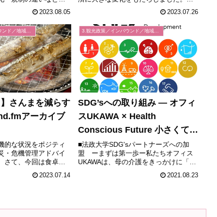
が立ちはだかります。
かし、暗いトンネルの先には必ず光が
2023.08.05
2023.07.26
ための秘訣として、以
ともります。2025年には大阪万博も控
することが大切になり
えており、地域経済は新たな可能性と
3.観光政策／インバウンド／地域経済
3.観光政策／インバウンド／地域経済
EXPO」等の視察や...
チャンスを秘めています。この...
7月】さんまを減らす
SDG’sへの取り組み ― オフィ
nd.fmアーカイブ
スUKAWA × Health
Conscious Future 小さくても
確かな一歩を、次世代へ
機的な状況をポジティ
■法政大学SDG'sパートナーズへの加
災・危機管理アドバイ
盟 ーまずは第一歩ー私たちオフィス
。さて、今回は食卓で
UKAWAは、母の介護をきっかけに「働
んま」の漁獲量につい
き方と生き方を整える」という視点で
2023.07.14
2021.08.23
します。カテゴリ―と
起業しました。予期せぬパンデミック
のリスク危機管理なん
や社会変化の中で、個人でも地域でも
関する問題、地域経済
持続可能に成長できる道を模索...