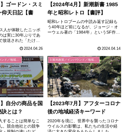
4月】ゴードン・スミ
【2024年4月】新潮新書 1985
ン仰天日記【書
年と昭和レトロ【書評】
昭和レトロブームの中読み返す記録も
う40年ほど前になるが、ジョージ・オ
リス人が体験したニッポ
ーウェル著の「1984年」というSF作品
のは実に30年ぶりであ
がベストセラーになった。その作品の
で放送された「たけ
翌年（1985年）をターゲットにした作
超偉人10万人伝説」
品である。本書を購入したのは2005
2024.04.26
2024.04.14
は番組回数が増えるご
年、約20年前なので、...
）で放送されて話題に
3.観光政策／インバウンド／地域経済
3.観光政策／インバウンド／地域経済
ない時代、神保町の...
8月】自分の商品を国
【2023年7月】アフターコロナ
秘訣とは？
後の地域経済キーワード
入することは簡単なこ
2020年を境に、世界中を襲ったコロナ
ん。競合他社との競争
ウイルスの影響は、私たちの生活や経
化・規制の違いなど、
済に大きな変化をもたらしました。し