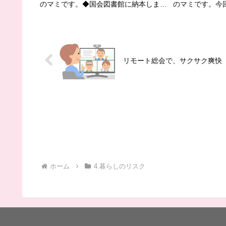
のマミです。◆国会図書館に納本しまし
のマミです。今回
た！さて先月、AmazonのKindle
でご紹介した、
Unlimitedより「もしもに備える 災害・
の話です。ツイ
くらしのリスクガイド」を販売させてい
今まで、自衛隊
ただきま...
は、日本赤十字を
リモート総会で、サクサク爽快
ホーム
4.暮らしのリスク