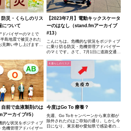
月】防災・くらしのリス
【2023年7月】電動キックスケータ
報について
ーのはなし（stand.fmアーカイブ
#13）
アドバイザーのマミで
登半島地震で被災された
こんにちは。危機的な状況をポジティブ
お見舞い申し上げます。
に乗り切る防災・危機管理アドバイザー
に必要なサイトや今まで
のマミです。さて、7月1日に道路交通法
た内容につきましておま
が改正されることについて、今年の2月
政府関連】政府系
に私のツイートで絵解きで説明していま
4.暮らしのリスク
クリック内...
す。さらに、7月の改正時期にもう一
度、この法律の改正点につ...
月】自前で血液製剤のは
今度はGo To 療養？
.fmアーカイブ#5）
先週、Go Toキャンペーンから東京都が
除外されたのはご存知の通り。しかし今
機的な状況をポジティブ
日になり、東京都や愛知県で感染者の軽
・危機管理アドバイザー