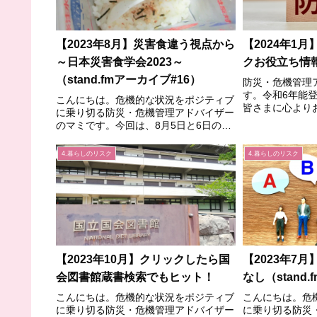
【2023年8月】災害食違う視点から
【2024年1
～日本災害食学会2023～
クお役立ち情
（stand.fmアーカイブ#16）
防災・危機管理
す。令和6年能
こんにちは。危機的な状況をポジティブ
皆さまに心より
に乗り切る防災・危機管理アドバイザー
今回、情報収集
のマミです。今回は、8月5日と6日の2
私が発信してき
日間参加した、日本災害食学会の学術大
とめします。【
会の個人的感想について書いてみようと
4.暮らしのリスク
4.暮らしのリスク
X（Twitter）⇒
思います。参考ツイート告知だったんで
すが、2023年8月5...
【2023年10月】クリックしたら国
【2023年7
会図書館蔵書検索でもヒット！
なし（stand
こんにちは。危機的な状況をポジティブ
こんにちは。危
に乗り切る防災・危機管理アドバイザー
に乗り切る防災