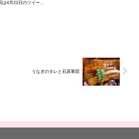
症者用の施設が不足していることに対し
は4月22日のツイート
て、こんな記事が掲載されました。菅長
自衛隊の自前で血液製剤
官、療養ホテル不足に苦言 「自治体は
ートは貼っておきます。
早急な確保を」（20...
員の血液製剤について
通じて、...
うなぎのタレと石原軍団