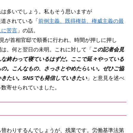
民は多いでしょう。私もそう思いますが
紙で報道されている「
前例主義、既得権益、権威主義の最
見に苦言
」の話。
会見が首相官邸で順番に行われ、時間が押しに押し
間は、何と翌日の未明。これに対して「
この記者会見
んな終わって寝ているはずだ。ここで延々やっている
もの。こんなもの、さっさとやめたらいい。ぜひご協
きたい。SNSでも発信していきたい
」と意見を述べ
多数寄せられていました。
ち替わりするんでしょうが、残業です。労働基準法第