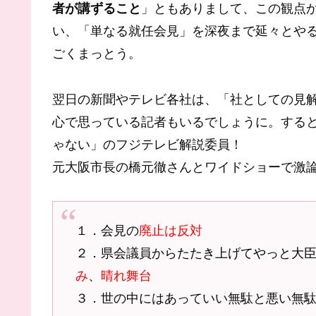
者が講ずること
」ともありまして、この観点
い、「単なる就任会見」を深夜まで延々とや
ごくまっとう。
翌日の新聞やテレビ各社は、「社としての見
心で思っている記者もいるでしょうに。する
ゃない」のフジテレビ解説委員！
元大阪市長の橋元徹さんとワイドショーで激
１．会見の
廃止は反対
２．県会議員から
たたき上げてやっと大
み
、
晴れ舞台
３．世の中にはあっていい無駄と悪い無