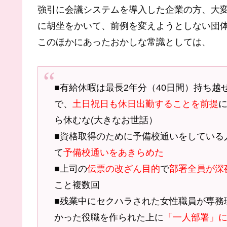
強引に会議システムを導入した企業の方、大
に胡坐をかいて、前例を変えようとしない団
このほかにあったおかしな常識としては、
■有給休暇は最長2年分（40日間）持ち越
で、
土日祝日も休日出勤することを前提
ら休むな(大きなお世話）
■資格取得のために予備校通いをしている
て
予備校通いをあきらめた
■上司の
伝票の改ざん目的
で
部署全員が深
こと複数回
■残業中にセクハラされた女性職員が専務
かった役職を作られた上に
「一人部署」