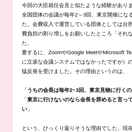
今回の大臣就任会見と似たような経験があり
全国団体の会議が毎年2～3回、東京開催にな
た。会費収入で運営している団体としては台
費負担の割り増しをお願いしたところ「それ
た。
要するに、ZoomやGoogle MeetやMicro
に立派な会議システムではなかったですが）
猛反発を受けました。その理由というのは、
「
うちの会長は毎年2~3回、東京見物に行く
「
東京に行けないのなら会長を辞めると言っ
い
」
という、ひっくり返りそうな理由でした。現