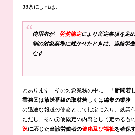
38条によれば、
使用者が、
労使協定
により所定事項を定
制の対象業務に就かせたときは、当該労
なす
とあります。その対象業務の中に、「
新聞若
業務又は放送番組の取材若しくは編集の業務
の迅速な報道の使命として指定に入り、残業
ただし、その労使協定の内容として定めるも
況
に応じた当該労働者の
健康及び福祉
を確保