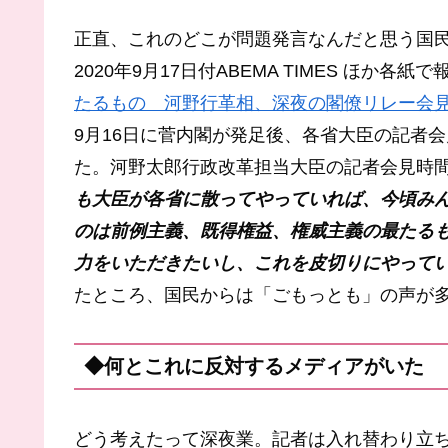
正直、これのどこが問題発言なんだと思う国
2020年9月17日付ABEMA TIMES ほか各
たるもの 河野行革相、深夜の閣僚リレー会
9月16日に菅内閣が発足後、各省大臣の記者
た。河野太郎行政改革担当大臣の記者会見時
も大臣が各省に散ってやっていれば、今頃み
のは前例主義、既得権益、権威主義の最たる
力をいただきたいし、これを皮切りにやってい
たところ、国民からは「ごもっとも」の声が
◆何とこれに反対するメディアがいた
どう考えたって深夜業。記者は入れ替わり立